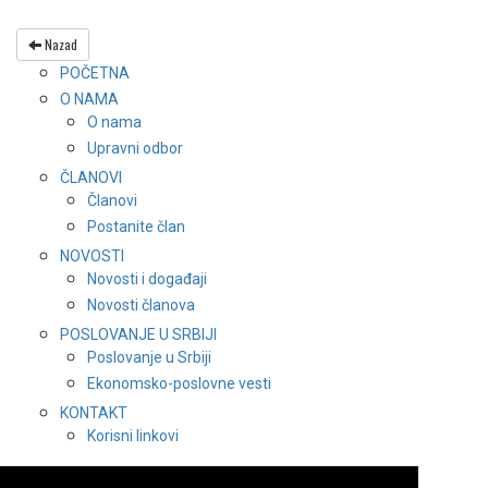
Nazad
POČETNA
O NAMA
O nama
Upravni odbor
ČLANOVI
Članovi
Postanite član
NOVOSTI
Novosti i događaji
Novosti članova
POSLOVANJE U SRBIJI
Poslovanje u Srbiji
Ekonomsko-poslovne vesti
KONTAKT
Korisni linkovi