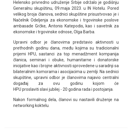
Helensko privredno udruženje Srbije održalo je godišnju
Generalnu skupštinu, 09.maja 2023. u IN Hotelu. Pored
velikog broja članova, sednici skupštine prisustvovao je i
Načelnik Odeljenja za ekonomske i trgovinske poslove
ambasade Grčke, Antonis Katepodis, kao i savetnik za
ekonomske i trgovinske odnose, Olga Barba.
Upravni odbor je članovima predstavio aktivnosti u
prethodnih godinu dana, među kojima su tradicionalni
prijemi HPU, sastanci za top menadžment kompanija
članica, seminari i obuke, humanitarne i donatorske
inicijative kao i brojne aktivnosti sprovedene u saradnji sa
bilateralnim komorama i asocijacima u zemlji. Na sednici
skupštine, upravni odbor je članovima najavio centralni
događaj za ovu godinu kojom će
HPU proslaviti slavi jubilej - 20 godina rada i postojanja.
Nakon formalnog dela, članovi su nastavili druženje na
networking koktelu.