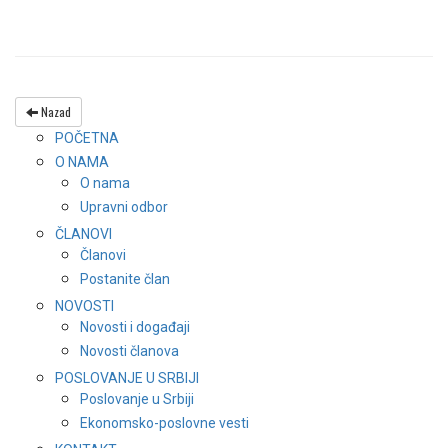
Nazad
POČETNA
O NAMA
O nama
Upravni odbor
ČLANOVI
Članovi
Postanite član
NOVOSTI
Novosti i događaji
Novosti članova
POSLOVANJE U SRBIJI
Poslovanje u Srbiji
Ekonomsko-poslovne vesti