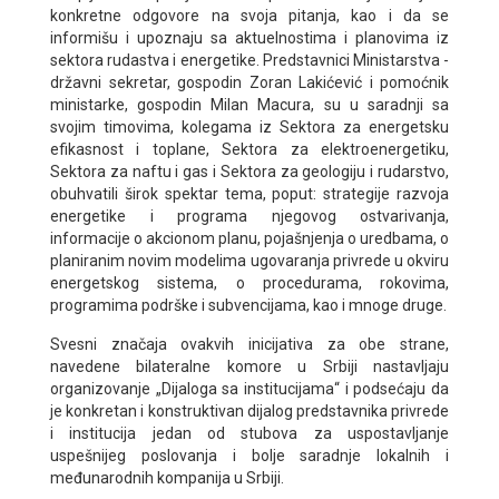
konkretne odgovore na svoja pitanja, kao i da se
informišu i upoznaju sa aktuelnostima i planovima iz
sektora rudastva i energetike. Predstavnici Ministarstva -
državni sekretar, gospodin Zoran Lakićević i pomoćnik
ministarke, gospodin Milan Macura, su u saradnji sa
svojim timovima, kolegama iz Sektora za energetsku
efikasnost i toplane, Sektora za elektroenergetiku,
Sektora za naftu i gas i Sektora za geologiju i rudarstvo,
obuhvatili širok spektar tema, poput: strategije razvoja
energetike i programa njegovog ostvarivanja,
informacije o akcionom planu, pojašnjenja o uredbama, o
planiranim novim modelima ugovaranja privrede u okviru
energetskog sistema, o procedurama, rokovima,
programima podrške i subvencijama, kao i mnoge druge.
Svesni značaja ovakvih inicijativa za obe strane,
navedene bilateralne komore u Srbiji nastavljaju
organizovanje „Dijaloga sa institucijama“ i podsećaju da
je konkretan i konstruktivan dijalog predstavnika privrede
i institucija jedan od stubova za uspostavljanje
uspešnijeg poslovanja i bolje saradnje lokalnih i
međunarodnih kompanija u Srbiji.