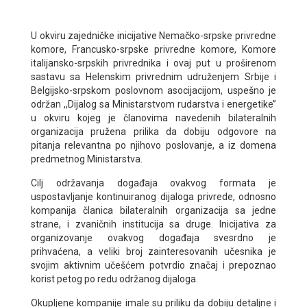
U okviru zajedničke inicijative Nemačko-srpske privredne
komore, Francusko-srpske privredne komore, Komore
italijansko-srpskih privrednika i ovaj put u proširenom
sastavu sa Helenskim privrednim udruženjem Srbije i
Belgijsko-srpskom poslovnom asocijacijom, uspešno je
održan ,,Dijalog sa Ministarstvom rudarstva i energetike’’
u okviru kojeg je članovima navedenih bilateralnih
organizacija pružena prilika da dobiju odgovore na
pitanja relevantna po njihovo poslovanje, a iz domena
predmetnog Ministarstva.
Cilj održavanja događaja ovakvog formata je
uspostavljanje kontinuiranog dijaloga privrede, odnosno
kompanija članica bilateralnih organizacija sa jedne
strane, i zvaničnih institucija sa druge. Inicijativa za
organizovanje ovakvog događaja svesrdno je
prihvaćena, a veliki broj zainteresovanih učesnika je
svojim aktivnim učešćem potvrdio značaj i prepoznao
korist petog po redu održanog dijaloga.
Okupljene kompanije imale su priliku da dobiju detaljne i